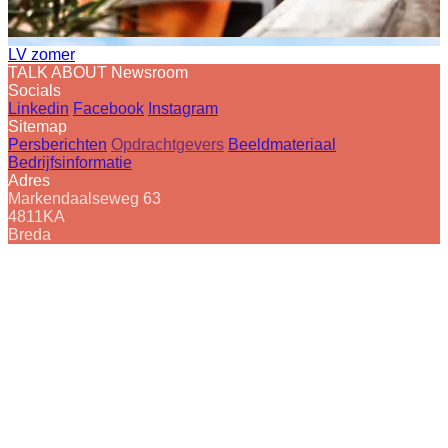
LV zomer
TALK ABOUT Newsroom
Socials
Linkedin
Facebook
Instagram
Sitemap
Persberichten
Opdrachtgevers
Beeldmateriaal
Bedrijfsinformatie
Adres
Markendaalseweg 63
4811KA
Breda