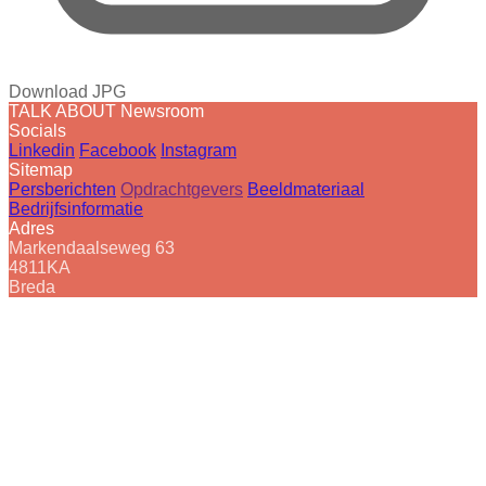
Download JPG
TALK ABOUT Newsroom
Socials
Linkedin
Facebook
Instagram
Sitemap
Persberichten
Opdrachtgevers
Beeldmateriaal
Bedrijfsinformatie
Adres
Markendaalseweg 63
4811KA
Breda