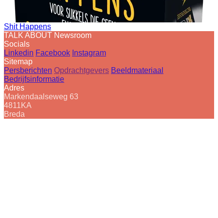
Shit Happens
TALK ABOUT Newsroom
Socials
Linkedin
Facebook
Instagram
Sitemap
Persberichten
Opdrachtgevers
Beeldmateriaal
Bedrijfsinformatie
Adres
Markendaalseweg 63
4811KA
Breda