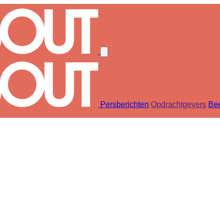
Persberichten
Opdrachtgevers
Bee