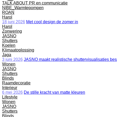
TALK ABOUT PR en communicatie
NIBE_Warmtepompen
ROAN
Harol
18 juni 2026
Met cool design de zomer in
Harol
Zonwering
JASNO
Shutters
Koelen
Klimaatoplossing
Jaga
3 juni 2026
JASNO maakt realistische shuttervisualisaties be
Wonen
JASNO
Shutters
Blinds
Raamdecoratie
Interieur
6 mei 2026
De stille kracht van matte kleuren
Lifestyle
Wonen
JASNO
Shutters
Blinds