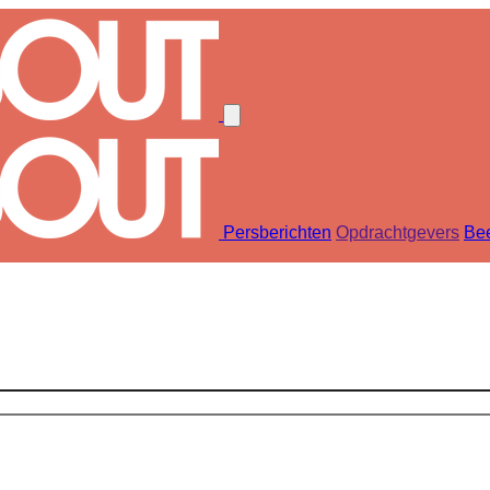
Persberichten
Opdrachtgevers
Bee